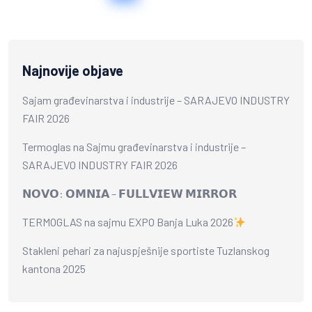
Najnovije objave
Sajam građevinarstva i industrije – SARAJEVO INDUSTRY
FAIR 2026
Termoglas na Sajmu građevinarstva i industrije –
SARAJEVO INDUSTRY FAIR 2026
𝗡𝗢𝗩𝗢: 𝗢𝗠𝗡𝗜𝗔 – 𝗙𝗨𝗟𝗟𝗩𝗜𝗘𝗪 𝗠𝗜𝗥𝗥𝗢𝗥
TERMOGLAS na sajmu EXPO Banja Luka 2026
Stakleni pehari za najuspješnije sportiste Tuzlanskog
kantona 2025