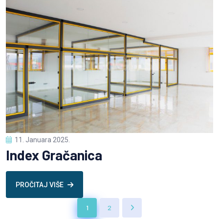
11. Januara 2025.
Index Gračanica
PROČITAJ VIŠE
1
2