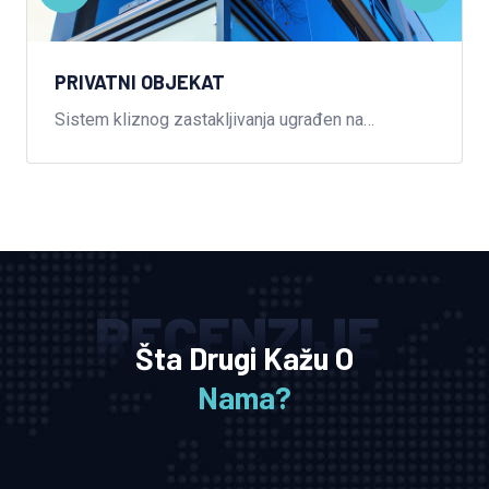
PRIVATNI OBJEKAT
Sistem kliznog zastakljivanja ugrađen na
privatnom objektu u Gradačcu.
RECENZIJE
Šta Drugi Kažu O
Nama?