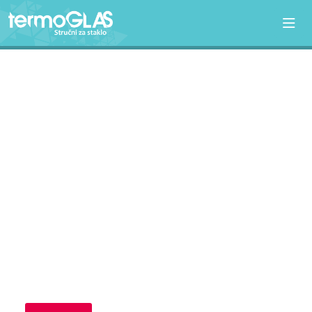
T
E
R
M
O
G
L
A
S
D
.
O
.
O
.
B
r
o
j
1
i
z
b
o
r
z
a
s
t
a
k
l
o
!
Više od 20 godina lideri u proizvodnji i obradi stakla!