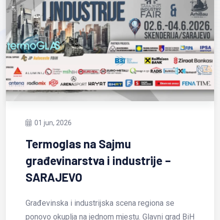
19 maj, 2026
 na Sajmu
𝗡𝗢𝗩𝗢: 𝗢
tva i industrije –
𝗙𝗨𝗟𝗟𝗩𝗜
O
Predstavljamo V
modernog dizajn
dustrijska scena regiona se
personalizacije 
na jednom mjestu. Glavni grad BiH