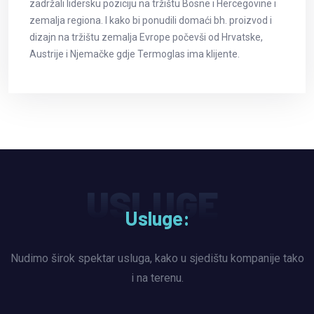
zadržali lidersku poziciju na tržištu Bosne i Hercegovine i
zemalja regiona. I kako bi ponudili domaći bh. proizvod i
dizajn na tržištu zemalja Evrope počevši od Hrvatske,
Austrije i Njemačke gdje Termoglas ima klijente.
USLUGE
Usluge:
Nudimo širok spektar usluga, kako u sjedištu kompanije tako
i na terenu.