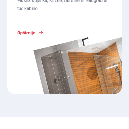
Fiksna stijenka, Klizne, Okretne ili Nadgradne
tuš kabine.
Opširnije