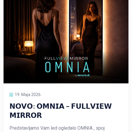
19. Maja 2026.
𝗡𝗢𝗩𝗢: 𝗢𝗠𝗡𝗜𝗔 – 𝗙𝗨𝗟𝗟𝗩𝗜𝗘𝗪
𝗠𝗜𝗥𝗥𝗢𝗥
Predstavljamo Vam led ogledalo OMNIA , spoj