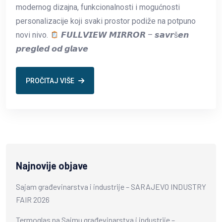
modernog dizajna, funkcionalnosti i mogućnosti
personalizacije koji svaki prostor podiže na potpuno
novi nivo.
𝙁𝙐𝙇𝙇𝙑𝙄𝙀𝙒 𝙈𝙄𝙍𝙍𝙊𝙍 – 𝙨𝙖𝙫𝙧š𝙚𝙣
𝙥𝙧𝙚𝙜𝙡𝙚𝙙 𝙤𝙙 𝙜𝙡𝙖𝙫𝙚
PROČITAJ VIŠE
Najnovije objave
Sajam građevinarstva i industrije – SARAJEVO INDUSTRY
FAIR 2026
Termoglas na Sajmu građevinarstva i industrije –