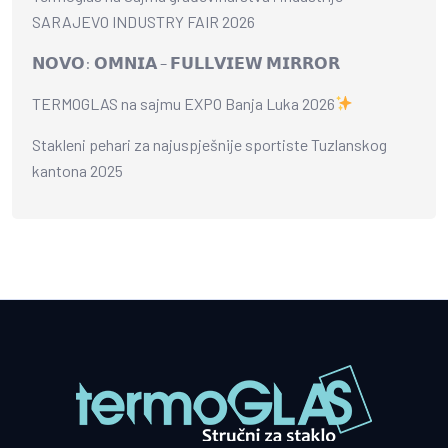
SARAJEVO INDUSTRY FAIR 2026
𝗡𝗢𝗩𝗢: 𝗢𝗠𝗡𝗜𝗔 – 𝗙𝗨𝗟𝗟𝗩𝗜𝗘𝗪 𝗠𝗜𝗥𝗥𝗢𝗥
TERMOGLAS na sajmu EXPO Banja Luka 2026
Stakleni pehari za najuspješnije sportiste Tuzlanskog
kantona 2025