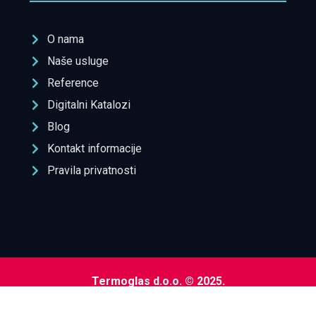
O nama
Naše usluge
Reference
Digitalni Katalozi
Blog
Kontakt informacije
Pravila privatnosti
Termoglas d.o.o. © 2025.
Dev:
www.senidh.com