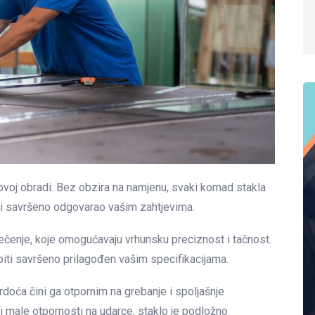
govoj obradi. Bez obzira na namjenu, svaki komad stakla
bi savršeno odgovarao vašim zahtjevima.
ečenje, koje omogućavaju vrhunsku preciznost i tačnost.
biti savršeno prilagođen vašim specifikacijama.
vrdoća čini ga otpornim na grebanje i spoljašnje
 male otpornosti na udarce, staklo je podložno