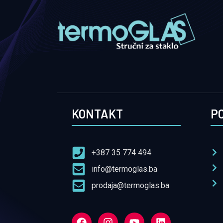
KONTAKT
P
+387 35 774 494
info@termoglas.ba
prodaja@termoglas.ba