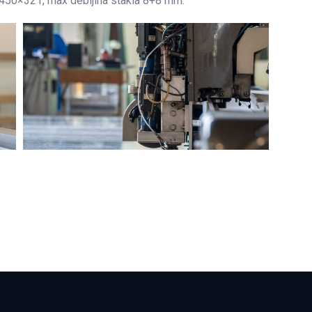
3450×321, max debljina stakla 8+8 mm.