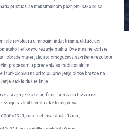
madu pristupa sa maksimalnom pažnjom, kako bi se
jele revoluciju u mnogim industrijama, uključujući i
omatsko i efikasno rezanje stakla. Ove mašine koriste
a i obrade materijala, što omogućava savršene rezultate
ržim procesom u poređenju sa tradicionalnim
 funkcionišu na principu pravljenja plitke brazde na
enje stakla duž te linije.
va pravljenje izuzetno finih i preciznih brazdi na
rezanje različitih vrsta staklenih ploča.
– 6000×1321, max. debljina stakla 12mm,