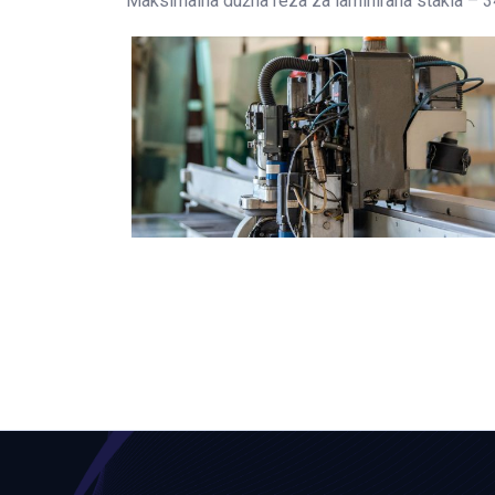
Maksimalna dužna reza za laminirana stakla – 