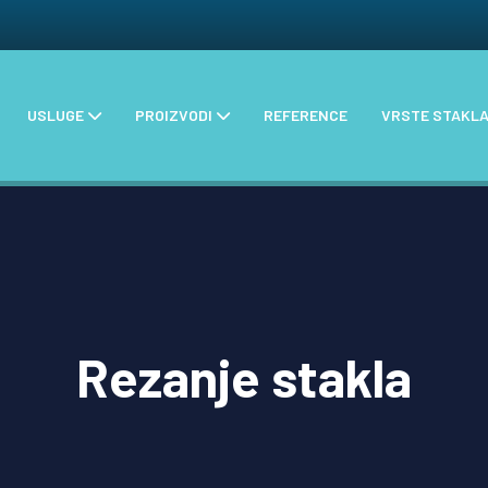
USLUGE
PROIZVODI
REFERENCE
VRSTE STAKL
Rezanje stakla