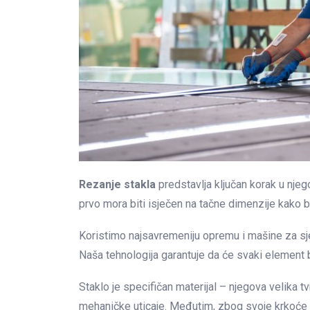
Rezanje stakla
predstavlja ključan korak u nje
prvo mora biti isječen na tačne dimenzije kako 
Koristimo najsavremeniju opremu i mašine za sj
Naša tehnologija garantuje da će svaki element 
Staklo je specifičan materijal – njegova velika t
mehaničke uticaje. Međutim, zbog svoje krkoće i