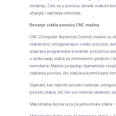
lomljenju. Zato se u procesu obrade svakom ko
izbjegla i najmanja oštećenja.
Rezanje stakla pomoću CNC mašina
CNC (Computer Numerical Control) mašine su doni
staklarstvo, omogućavajući visoko precizno, aut
unaprijed programirane komande za kontrolu alat
u oblikovanju stakla sa minimalnom greškom i b
metodama. Mašine posjeduju dijamantske rezače i
staklenoj površini, što olakšava kontrolisano lomlj
Dijamant, kao najtvrđi prirodni materijal, omoguća
površini stakla, što čini ovu metodu idealnom za 
Maksimalna dužina reza za jednostruka stakla 