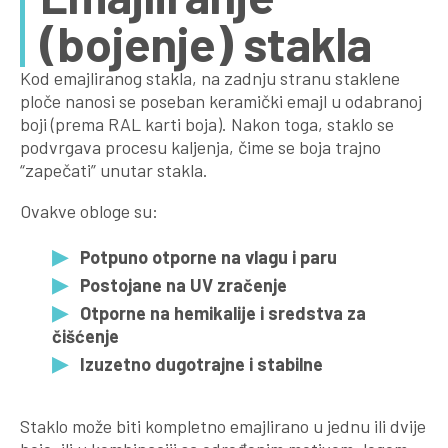
(bojenje) stakla
Kod emajliranog stakla, na zadnju stranu staklene
ploče nanosi se poseban keramički emajl u odabranoj
boji (prema RAL karti boja). Nakon toga, staklo se
podvrgava procesu kaljenja, čime se boja trajno
“zapečati” unutar stakla.
Ovakve obloge su:
Potpuno otporne na vlagu i paru
Postojane na UV zračenje
Otporne na hemikalije i sredstva za
čišćenje
Izuzetno dugotrajne i stabilne
Staklo može biti kompletno emajlirano u jednu ili dvije