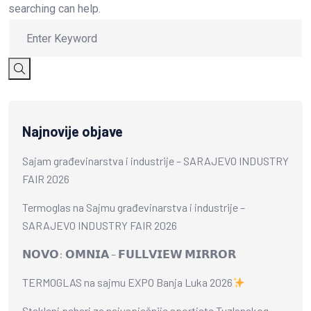
searching can help.
Najnovije objave
Sajam građevinarstva i industrije – SARAJEVO INDUSTRY
FAIR 2026
Termoglas na Sajmu građevinarstva i industrije –
SARAJEVO INDUSTRY FAIR 2026
𝗡𝗢𝗩𝗢: 𝗢𝗠𝗡𝗜𝗔 – 𝗙𝗨𝗟𝗟𝗩𝗜𝗘𝗪 𝗠𝗜𝗥𝗥𝗢𝗥
TERMOGLAS na sajmu EXPO Banja Luka 2026
Stakleni pehari za najuspješnije sportiste Tuzlanskog