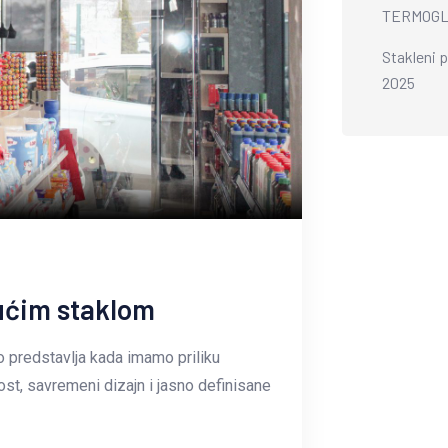
TERMOGLA
Stakleni 
2025
jućim staklom
o predstavlja kada imamo priliku
nost, savremeni dizajn i jasno definisane