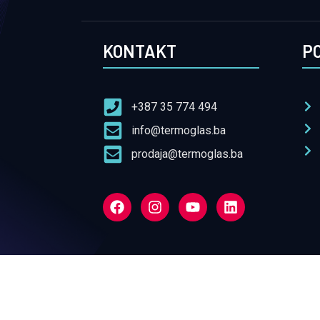
KONTAKT
P
+387 35 774 494
info@termoglas.ba
prodaja@termoglas.ba