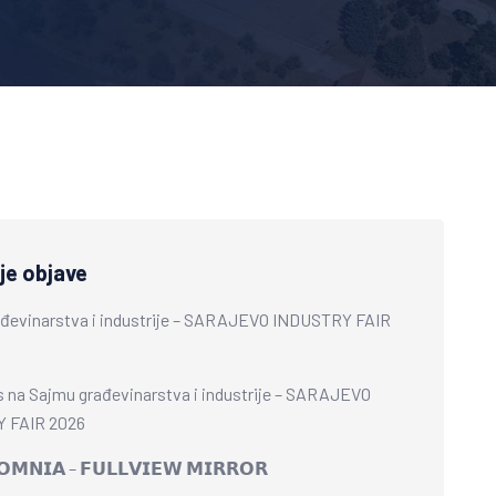
je objave
đevinarstva i industrije – SARAJEVO INDUSTRY FAIR
 na Sajmu građevinarstva i industrije – SARAJEVO
 FAIR 2026
𝗠𝗡𝗜𝗔 – 𝗙𝗨𝗟𝗟𝗩𝗜𝗘𝗪 𝗠𝗜𝗥𝗥𝗢𝗥